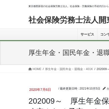
コ
ナ
東京都西新宿の社会保険労務士法人。社会保険・労働保険の手続代行から
ン
ビ
テ
ゲ
社会保険労務士法人開
ン
ー
ツ
シ
へ
ョ
サービス
コン
ス
ン
キ
に
ッ
移
厚生年金・国民年金・退職
プ
動
HOME
厚生年金・国民年金・退職金・401K
2020
/ 最終更新日時 :
2021年10月5日
2020年7月6日
202009～ 厚生年