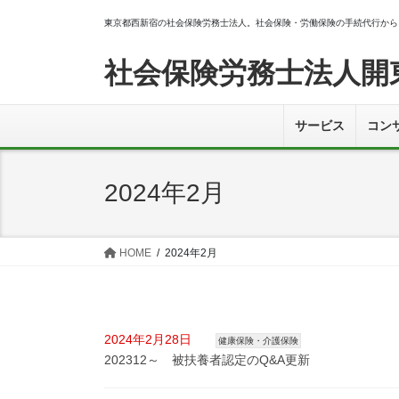
コ
ナ
東京都西新宿の社会保険労務士法人。社会保険・労働保険の手続代行から
ン
ビ
テ
ゲ
社会保険労務士法人開
ン
ー
ツ
シ
へ
ョ
サービス
コン
ス
ン
キ
に
ッ
移
2024年2月
プ
動
HOME
2024年2月
2024年2月28日
健康保険・介護保険
202312～ 被扶養者認定のQ&A更新