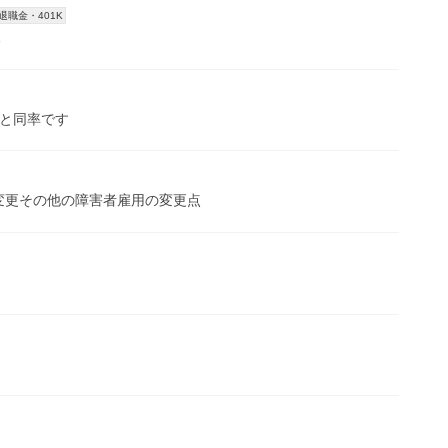
職金・401K
度と同率です
率の変更その他の障害者雇用の変更点