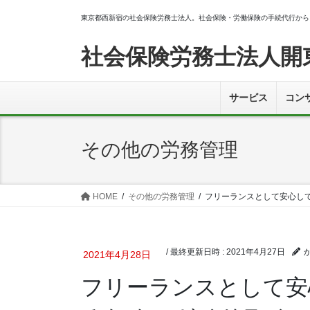
コ
ナ
東京都西新宿の社会保険労務士法人。社会保険・労働保険の手続代行から
ン
ビ
テ
ゲ
社会保険労務士法人開
ン
ー
ツ
シ
へ
ョ
サービス
コン
ス
ン
キ
に
ッ
移
その他の労務管理
プ
動
HOME
その他の労務管理
フリーランスとして安心し
/ 最終更新日時 :
2021年4月27日
2021年4月28日
フリーランスとして安