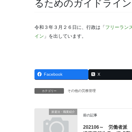
るためのガイドライン
令和３年３月２６日に、行政は「
フリーラン
イン
」を出しています。
Facebook
X
その他の労務管理
カテゴリー
派遣法・職業紹介
前の記事
202106～ 労働者派