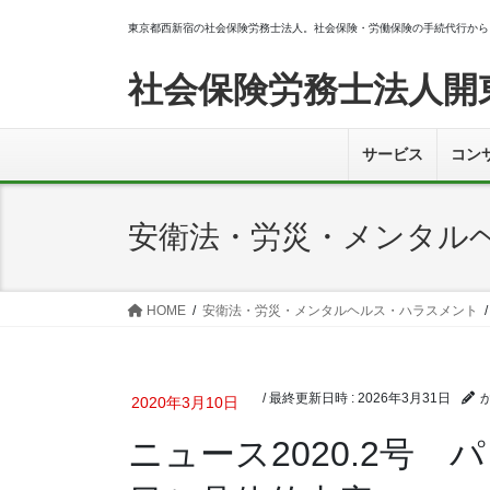
コ
ナ
東京都西新宿の社会保険労務士法人。社会保険・労働保険の手続代行から
ン
ビ
テ
ゲ
社会保険労務士法人開
ン
ー
ツ
シ
へ
ョ
サービス
コン
ス
ン
キ
に
ッ
移
安衛法・労災・メンタル
プ
動
HOME
安衛法・労災・メンタルヘルス・ハラスメント
/ 最終更新日時 :
2026年3月31日
2020年3月10日
ニュース2020.2号