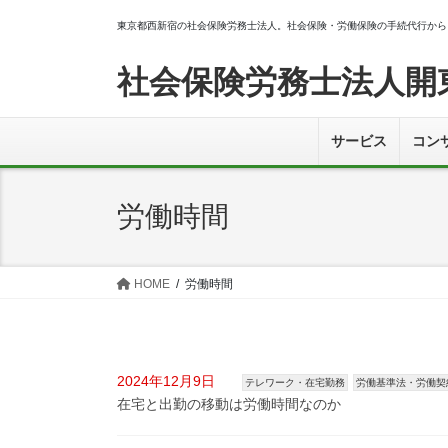
コ
ナ
東京都西新宿の社会保険労務士法人。社会保険・労働保険の手続代行から
ン
ビ
テ
ゲ
社会保険労務士法人開
ン
ー
ツ
シ
へ
ョ
サービス
コン
ス
ン
キ
に
ッ
移
労働時間
プ
動
HOME
労働時間
2024年12月9日
テレワーク・在宅勤務
労働基準法・労働契
在宅と出勤の移動は労働時間なのか