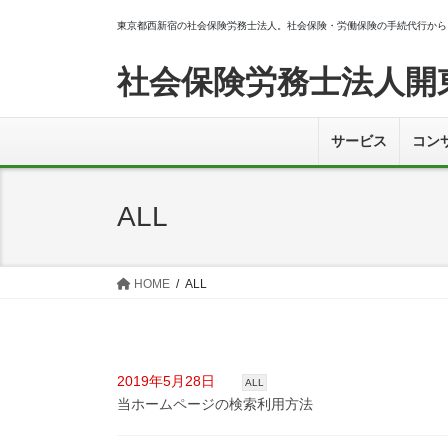
コ
ナ
東京都西新宿の社会保険労務士法人。社会保険・労働保険の手続代行から
ン
ビ
テ
ゲ
社会保険労務士法人開
ン
ー
ツ
シ
へ
ョ
サービス
コン
ス
ン
キ
に
ッ
移
ALL
プ
動
HOME
ALL
2019年5月28日
ALL
当ホームページの検索利用方法