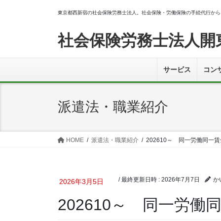
コ
ナ
東京都西新宿の社会保険労務士法人。社会保険・労働保険の手続代行から
ン
ビ
テ
ゲ
社会保険労務士法人開
ン
ー
ツ
シ
へ
ョ
サービス
コン
ス
ン
キ
に
ッ
移
派遣法・職業紹介
プ
動
HOME
派遣法・職業紹介
202610～ 同一労働同一
/ 最終更新日時 :
2026年7月7日
か
2026年3月5日
202610～ 同一労