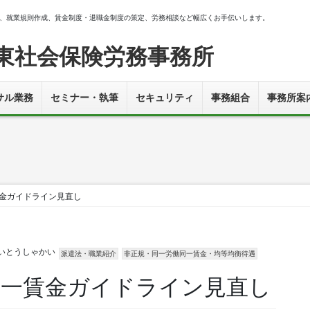
、就業規則作成、賃金制度・退職金制度の策定、労務相談など幅広くお手伝いします。
東社会保険労務事務所
サル業務
セミナー・執筆
セキュリティ
事務組合
事務所案
賃金ガイドライン見直し
いとうしゃかい
派遣法・職業紹介
非正規・同一労働同一賃金・均等均衡待遇
働同一賃金ガイドライン見直し