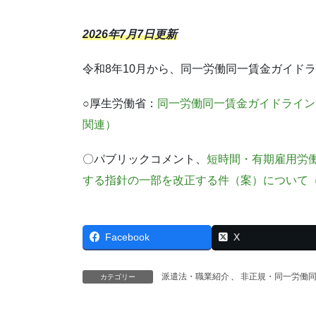
2026年7月7日更新
令和8年10月から、同一労働同一賃金ガイド
○厚生労働省：
同一労働同一賃金ガイドライン
関連）
〇パブリックコメント、
短時間・有期雇用労
する指針の一部を改正する件（案）について
Facebook
X
派遣法・職業紹介
、
非正規・同一労働
カテゴリー