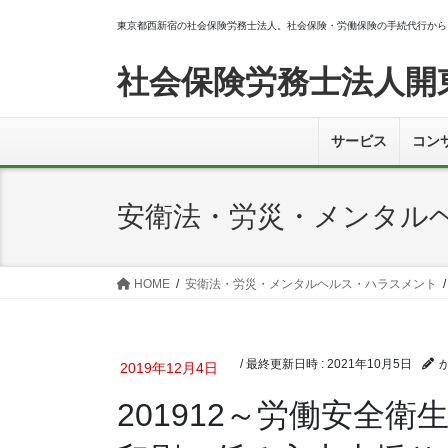
コ
ナ
東京都西新宿の社会保険労務士法人。社会保険・労働保険の手続代行から
ン
ビ
テ
ゲ
社会保険労務士法人開
ン
ー
ツ
シ
へ
ョ
サービス
コン
ス
ン
キ
に
ッ
移
安衛法・労災・メンタル
プ
動
HOME
安衛法・労災・メンタルヘルス・ハラスメント
/ 最終更新日時 :
2021年10月5日
2019年12月4日
201912～労働安全